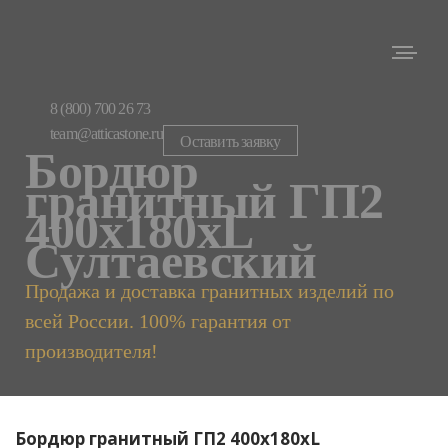
8 (800) 700 26 73
team@atticastone.ru
Оставить заявку
Бордюр
гранитный ГП2
400х180хL
Султаевский
Продажа и доставка гранитных изделий по
всей России. 100% гарантия от
производителя!
Бордюр гранитный ГП2 400х180хL