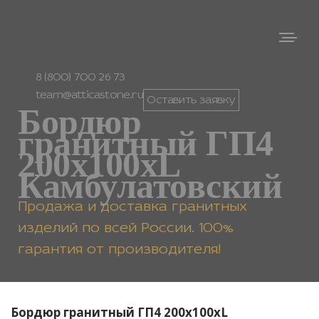
8 (800) 700 26 73
team@atticastone.ru
Оставить заявку
Бордюр
гранитный ГП4
200х100хL
Камбулатовский
Продажа и доставка гранитных
изделий по всей России. 100%
гарантия от производителя!
Бордюр гранитный ГП4 200х100хL