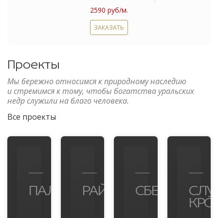
2590 руб/м.
ЗАКАЗАТЬ
Проекты
Мы бережно относимся к природному наследию
и стремимся к тому, чтобы богатства уральских
недр служили на благо человека.
Все проекты
ПАЛЕРМО
РАЙФФАЙЗЕНБАНК
СБЕРБАНК
СЛУ
КРО