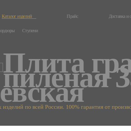
Каталог изделий
Прайс
Доставка и 
Бордюры
Ступени
ртнерам
О продукции
Плита гр
пиленая З
евская
 изделий по всей России. 100% гарантия от произв