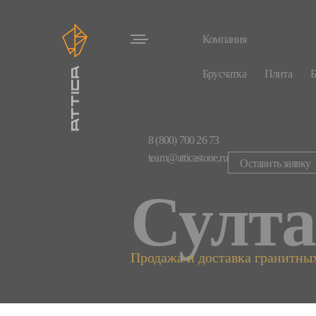
Компания
Компания
Брусчатка
Плита
Статьи
Новости
История
Услуги
Па
Дипломы и сертификаты
Месторождения
8 (800) 700 26 73
Каталог изделий
team@atticastone.ru
Оставить заявку
Брусчатка
Плита
Бордюры
Ступени
Султа
Прайс
Доставка и оплата
Продажа и доставка гранитных
Проекты