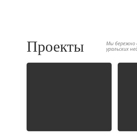
Проекты
Мы бережно 
уральских не