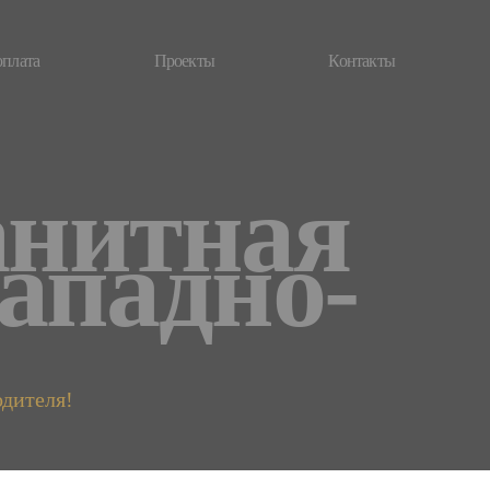
оплата
Проекты
Контакты
анитная
ападно-
одителя!