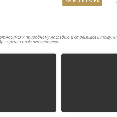
КУПИТЬ В 1 КЛИК
относимся к природному наследию и стремимся к тому, 
др служили на благо человека.