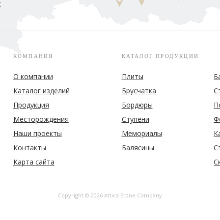
к
КОМПАНИЯ
КАТАЛОГ ПРОДУКЦИИ
О компании
Плиты
Б
Каталог изделий
Брусчатка
С
Продукция
Бордюры
П
Месторождения
Ступени
Ф
Наши проекты
Мемориалы
К
Контакты
Балясины
С
Карта сайта
С
Copyright © 2026 Attica Stone Company