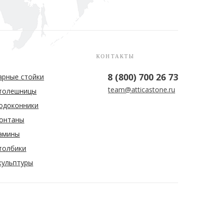
КОНТАКТЫ
8 (800) 700 26 73
арные стойки
team@atticastone.ru
толешницы
одоконники
онтаны
амины
толбики
кульптуры