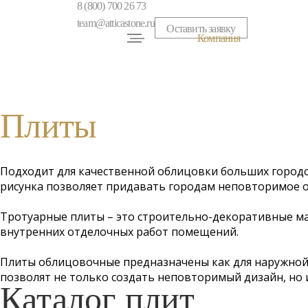
8 (800) 700 26 73
team@atticastone.ru
Оставить заявку
Компания
Статьи
Новости
Плиты
История
Подходит для качественной облицовки больших городск
Услуги
рисунка позволяет придавать городам неповторимое 
Тротуарные плиты – это строительно-декоративные ма
Партнерам
внутренних отделочных работ помещений.
Дипломы и сертификаты
Плиты облицовочные предназначены как для наружной, 
позволят не только создать неповторимый дизайн, но 
Каталог плит
Месторождения