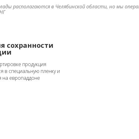
клады располагаются в Челябинской области, но мы опер
СНГ
я сохранности
ции
ртировке продукция
я в специальную пленку и
 на европаддоне