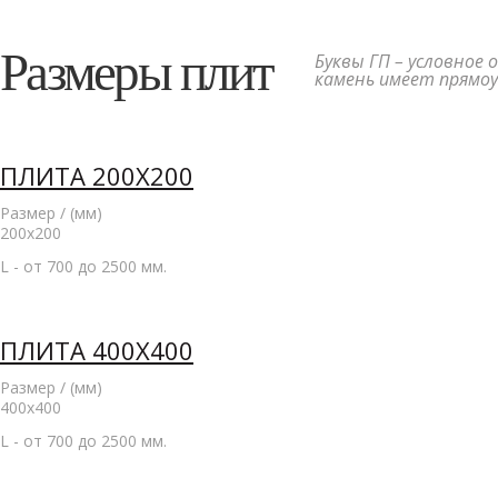
Размеры плит
Буквы ГП – условное 
камень имеет прямоу
ПЛИТА 200Х200
Размер / (мм)
200x200
L - от 700 до 2500 мм.
ПЛИТА 400Х400
Размер / (мм)
400x400
L - от 700 до 2500 мм.