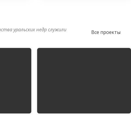
ства уральских недр служили
Все проекты