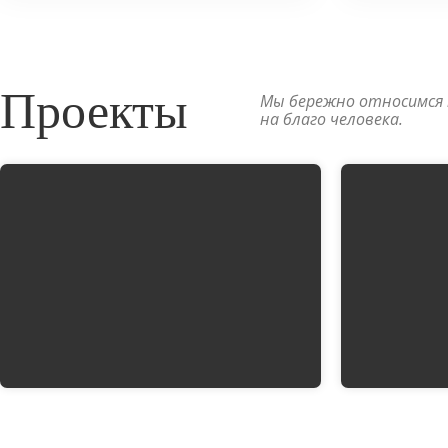
Проекты
Мы бережно относимся к
на благо человека.