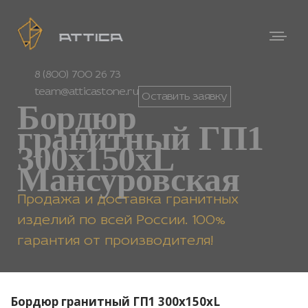
8 (800) 700 26 73
team@atticastone.ru
Оставить заявку
Бордюр
гранитный ГП1
300х150хL
Мансуровская
Продажа и доставка гранитных
изделий по всей России. 100%
гарантия от производителя!
Бордюр гранитный ГП1 300х150хL