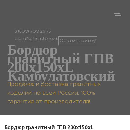
8 (800) 700 26 73
team@atticastone.ru
Оставить заявку
Бордюр
гранитный ГПВ
200х150хL
Камбулатовский
Продажа и доставка гранитных
изделий по всей России. 100%
гарантия от производителя!
Бордюр гранитный ГПВ 200х150хL